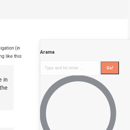
igation (in
Arama
g like this:
Search:
e in
 the