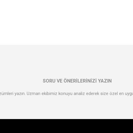
SORU VE ÖNERİLERİNİZİ YAZIN
 çözümleri yazın. Uzman ekibimiz konuyu analiz ederek size özel en uyg