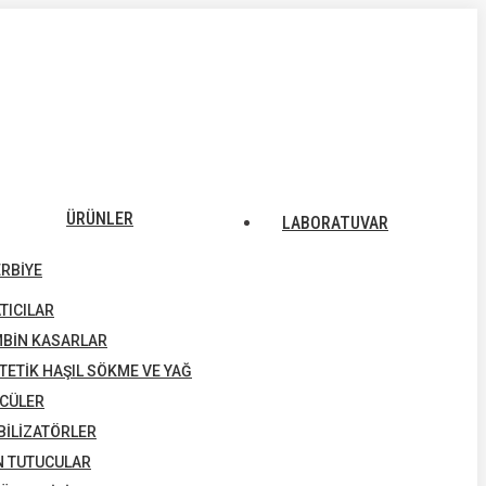
ÜRÜNLER
LABORATUVAR
ERBIYE
ATICILAR
BIN KASARLAR
TETIK HAŞIL SÖKME VE YAĞ
CÜLER
BILIZATÖRLER
N TUTUCULAR