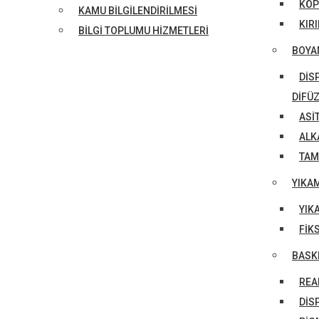
KÖP
KAMU BİLGİLENDİRİLMESİ
KIR
BİLGİ TOPLUMU HİZMETLERİ
BOYA
DIS
DIFÜZ
ASI
ALK
TAM
YIKAM
YIK
FIK
BASK
REA
DIS