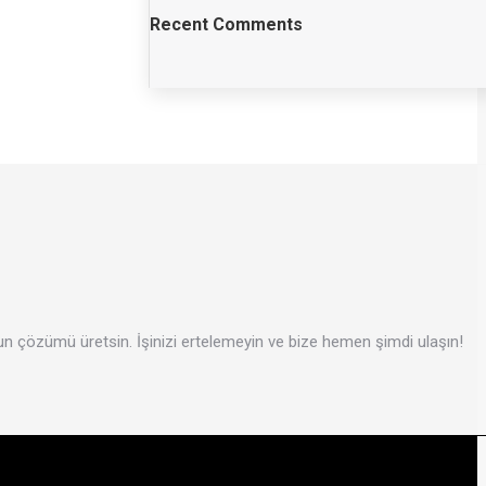
Recent Comments
un çözümü üretsin. İşinizi ertelemeyin ve bize hemen şimdi ulaşın!