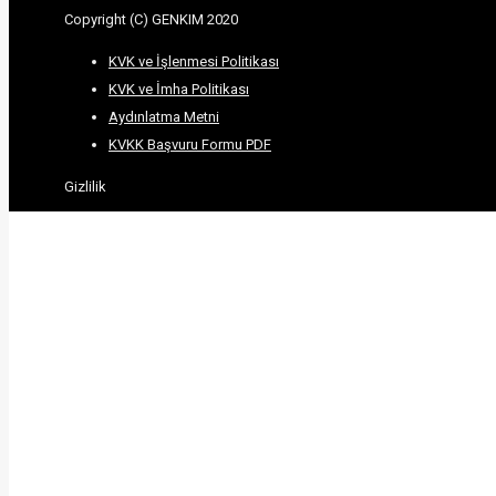
Copyright (C) GENKIM 2020
KVK ve İşlenmesi Politikası
KVK ve İmha Politikası
Aydınlatma Metni
KVKK Başvuru Formu PDF
Gizlilik