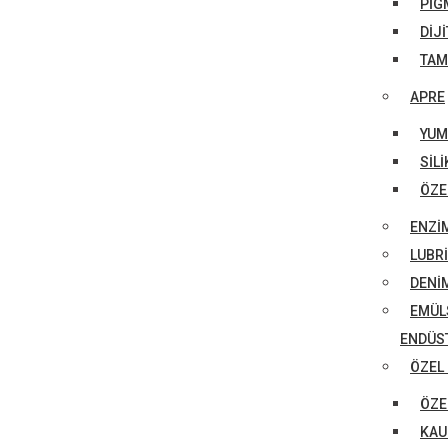
PIG
DIJ
TAM
APRE
YUM
SIL
ÖZE
ENZI
LUBR
DENI
EMÜL
ENDÜST
ÖZEL
ÖZE
KAU