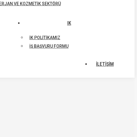
ERJAN VE KOZMETIK SEKTÖRÜ
IK
İK POLITIKAMIZ
İŞ BAŞVURU FORMU
İLETİŞİM