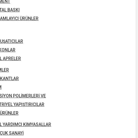
MENT
ITAL BASKI
AMLAYICI ÜRÜNLER
UŞATICILAR
IKONLAR
L APRELER
MLER
IKANTLAR
M
SIYON POLIMERLERI VE
RIYEL YAPIŞTIRICILAR
 ÜRÜNLER
L YARDIMCI KIMYASALLAR
ÇUK SANAYI