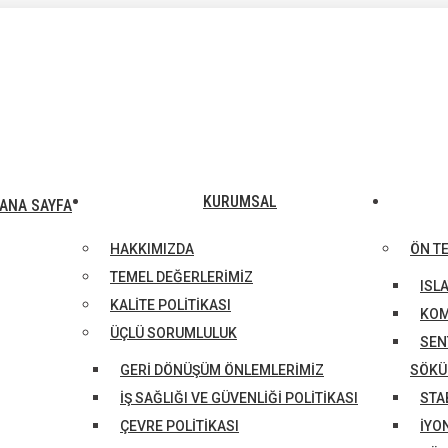
KURUMSAL
ANA SAYFA
HAKKIMIZDA
ÖN T
TEMEL DEĞERLERİMİZ
ISL
KALİTE POLİTİKASI
KOM
ÜÇLÜ SORUMLULUK
SEN
GERI DÖNÜŞÜM ÖNLEMLERIMIZ
SÖKÜ
İŞ SAĞLIĞI VE GÜVENLIĞI POLITIKASI
STA
ÇEVRE POLITIKASI
İYO