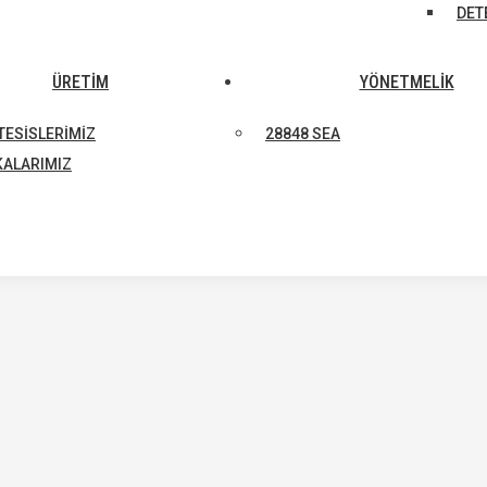
DET
ÜRETİM
YÖNETMELİK
TESISLERIMIZ
28848 SEA
KALARIMIZ