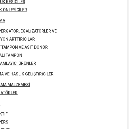
ÜK KESICILER
IK ÖNLEYICILER
MA
PERGATÖR, EGALIZATÖRLER VE
YON ARTTIRICILAR
T TAMPON VE ASIT DONÖR
ALI TAMPON
AMLAYICI ÜRÜNLER
A VE HASLIK GELIŞTIRICILER
AMA MALZEMESI
SATÖRLER
I
KTIF
PERS