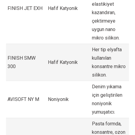
elastikiyet
FINISH JET EXH
Hafif Katyonik
kazandıran,
çektirmeye
uygun nano
mikro silikon.
Her tip elyafta
FINISH SMW
kullanılan
Hafif Katyonik
300
konsantre mikro
silikon.
Denim yıkama
için geliştirilen
AVISOFT NY M
Noniyonik
noniyonik
yumuşatıcı.
Pasta formda,
konsantre, ozon