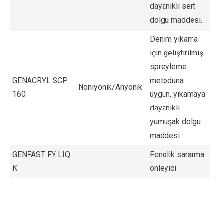
dayanıklı sert
dolgu maddesi.
Denim yıkama
için geliştirilmiş
spreyleme
GENACRYL SCP
metoduna
Noniyonik/Anyonik
160
uygun, yıkamaya
dayanıklı
yumuşak dolgu
maddesi.
GENFAST FY LIQ
Fenolik sararma
K
önleyici.