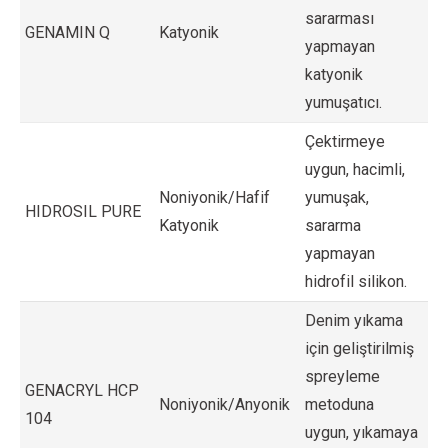
sararması
GENAMIN Q
Katyonik
yapmayan
katyonik
yumuşatıcı.
Çektirmeye
uygun, hacimli,
Noniyonik/Hafif
yumuşak,
HIDROSIL PURE
Katyonik
sararma
yapmayan
hidrofil silikon.
Denim yıkama
için geliştirilmiş
spreyleme
GENACRYL HCP
Noniyonik/Anyonik
metoduna
104
uygun, yıkamaya