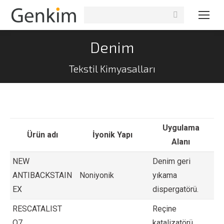
Search:
Denim
Tekstil Kimyasalları
Uygulama
Ürün adı
İyonik Yapı
Alanı
NEW
Denim geri
ANTIBACKSTAIN
Noniyonik
yıkama
EX
dispergatörü.
RESCATALIST
Reçine
O7
katalizatörü.