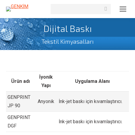
Search:
Dijital Baskı
Tekstil Kimyasalları
İyonik
Ürün adı
Uygulama Alanı
Yapı
GENPRINT
Anyonik
İnk-jet baskı için kıvamlaştırıcı.
JP 90
GENPRINT
İnk-jet baskı için kıvamlaştırıcı.
DGF